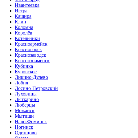
Ивантеевка
Истра
Кашира
Клин
Коломна
Королёв
Котельники
Красноармейск
Красногорск
Краснозаводск
Краснознаменск
Кубинка
Куровское
Ликино-Дулево
Лобня
Лосино-Петровский
Луховицы
Лыткарино
Люберцы
Можайск
Мытищи
Наро-Фоминск
Ногинск
Одинцово