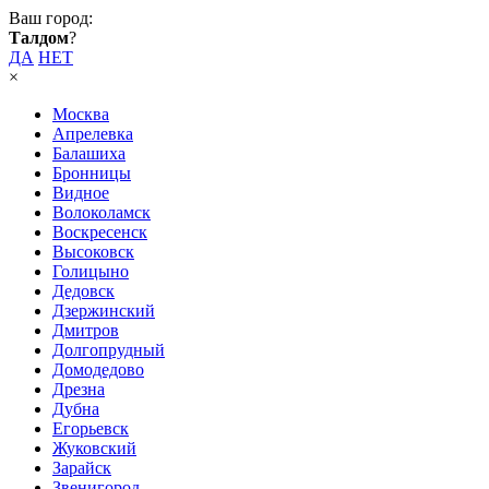
Ваш город:
Талдом
?
ДА
НЕТ
×
Москва
Апрелевка
Балашиха
Бронницы
Видное
Волоколамск
Воскресенск
Высоковск
Голицыно
Дедовск
Дзержинский
Дмитров
Долгопрудный
Домодедово
Дрезна
Дубна
Егорьевск
Жуковский
Зарайск
Звенигород