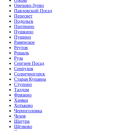
Озёры
Орехово-Зуево
Павловский Посад
Пересвет
Подольск
Протвино
Пушкино
Пущино
Раменское
Реутов
Рошаль
Руза
Сергиев Посад
Серпухов
Солнечногорск
Старая Купавна
Ступино
Талдом
Фрязино
Химки
Хотьково
Черноголовка
Чехов
Шатура
Щёлково